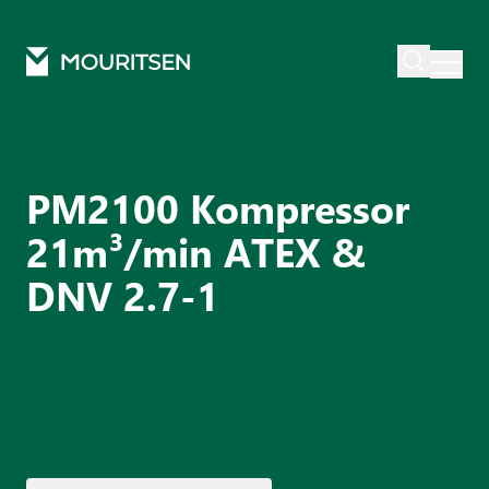
Mouritsen
Produkter
Trykluft
Kompressorer
Pm2100 blue wolf
PM2100 Kompressor
21m³/min ATEX &
DNV 2.7-1