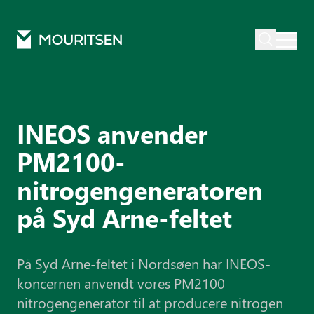
Mouritsen
Cases
INEOS anvender PM2100-nitrogengeneratoren på Syd Arne-felte
INEOS anvender
PM2100-
nitrogengeneratoren
på Syd Arne-feltet
På Syd Arne-feltet i Nordsøen har INEOS-
koncernen anvendt vores PM2100
nitrogengenerator til at producere nitrogen