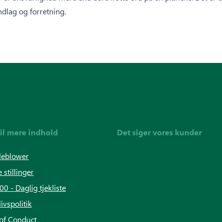
dlag og forretning.
til mere indhold
Det siger vores kunder
leblower
 stillinger
 - Daglig tjekliste
livspolitik
of Conduct