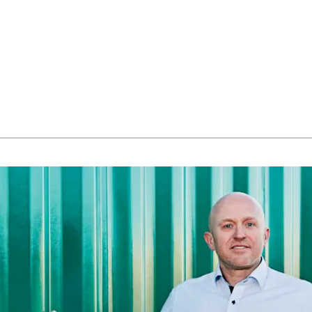
Fremstilling
▾
Energi
▾
Marine
▾
Infrastr