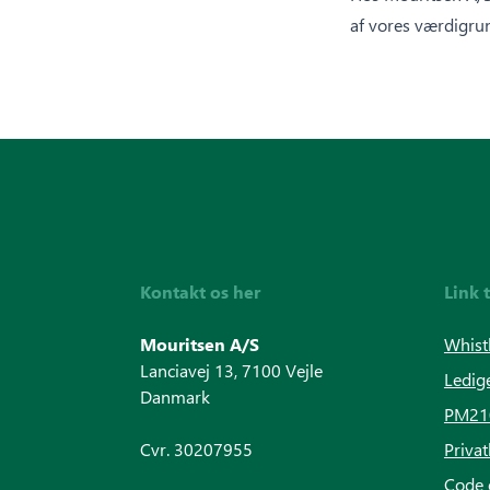
af vores værdigrun
Kontakt os her
Link 
Mouritsen A/S
Whist
Lanciavej 13, 7100 Vejle
Ledige
Danmark
PM2100
Cvr. 30207955
Privat
Code 