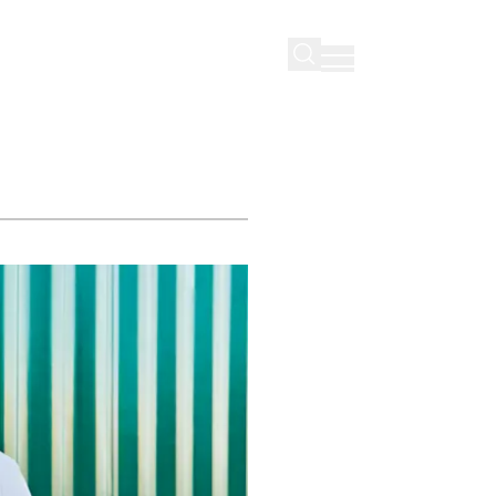
uktur
▾