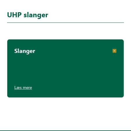
UHP slanger
Slanger
▶︎
Læs mere